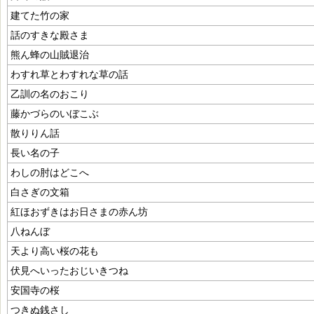
建てた竹の家
話のすきな殿さま
熊ん蜂の山賊退治
わすれ草とわすれな草の話
乙訓の名のおこり
藤かづらのいぼこぶ
散りりん話
長い名の子
わしの肘はどこへ
白さぎの文箱
紅ほおずきはお日さまの赤ん坊
八ねんぼ
天より高い桜の花も
伏見へいったおじいきつね
安国寺の桜
つきぬ銭さし