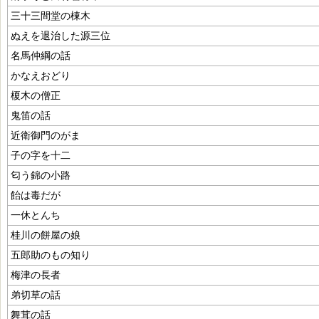
三十三間堂の棟木
ぬえを退治した源三位
名馬仲綱の話
かなえおどり
榎木の僧正
鬼笛の話
近衛御門のがま
子の字を十二
匂う錦の小路
飴は毒だが
一休とんち
桂川の餅屋の娘
五郎助のもの知り
梅津の長者
弟切草の話
舞茸の話