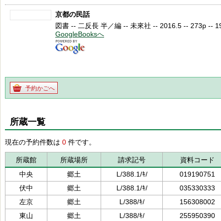
京都の民話
図書 -- 二反長 半／編 -- 未來社 -- 2016.5 -- 273p -- 19
GoogleBooksへ
予約かごへ
所蔵一覧
現在の予約件数は
0
件です。
所蔵館
所蔵場所
請求記号
資料コード
中央
郷土
L/388.1/ｷ/
019190751
伏中
郷土
L/388.1/ｷ/
035330333
左京
郷土
L/388/ｷ/
156308002
東山
郷土
L/388/ｷ/
255950390