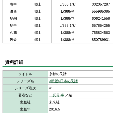
右中
郷土
L/388.1/ｷ/
332357287
洛西
郷土
L/388/ｷ/
555985385
醍醐
郷土
L/388/ﾆ/
606241558
醍中
郷土
L/388.1/ｷ/
657854255
久我
郷土
L/388/ｷ/
755824563
岩倉
郷土
L/388/ｷ/
850789931
資料詳細
タイトル
京都の民話
シリーズ名
<新版>日本の民話
シリーズ巻次
41
著者など
二反長 半
／編
出版社
未來社
出版年
2016.5