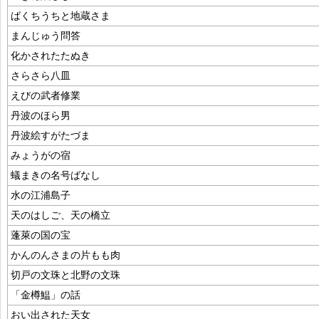
ばくちうちと地蔵さま
まんじゅう問答
化かされたたぬき
さらさら八皿
えびの武者修業
丹波のほら男
丹波絵すがたづま
みょうがの宿
蟻まきの名号ばなし
水の江浦島子
天のはしご、天の橋立
蓬萊の国の宝
かんのんさまの片もも肉
切戸の文珠と北野の文珠
「金樽鰛」の話
おい出された天女