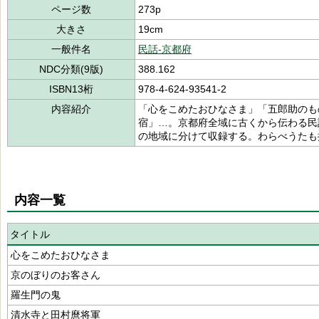
ページ数
273p
大きさ
19cm
一般件名
民話-京都府
NDC分類(9版)
388.162
ISBN13桁
978-4-624-93541-2
内容紹介
「心をこめたおひなさま」「五郎助のも
宿」…。京都府全域に古くから伝わる民
の地域に分けて収録する。わらべうたも
内容一覧
タイトル
心をこめたおひなさま
京のぼりのお客さん
羅生門の鬼
清水寺と田村麿将軍