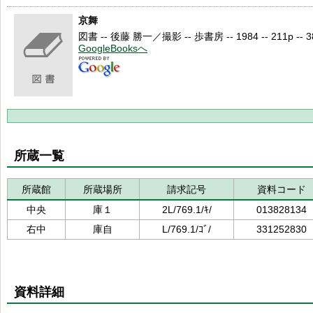
京舞
図書 -- 後藤 勝一／撮影 -- 歩書房 -- 1984 -- 211p -- 38
GoogleBooksへ
所蔵一覧
所蔵館
所蔵場所
請求記号
資料コード
中央
庫１
2L/769.1/ｷ/
013828134
右中
庫自
L/769.1/ｺﾞ/
331252830
資料詳細