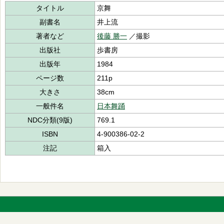
タイトル
京舞
副書名
井上流
著者など
後藤 勝一
／撮影
出版社
歩書房
出版年
1984
ページ数
211p
大きさ
38cm
一般件名
日本舞踊
NDC分類(9版)
769.1
ISBN
4-900386-02-2
注記
箱入