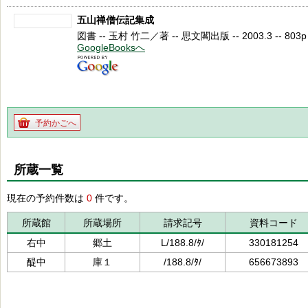
五山禅僧伝記集成
図書 -- 玉村 竹二／著 -- 思文閣出版 -- 2003.3 -- 803p --
GoogleBooksへ
予約かごへ
所蔵一覧
現在の予約件数は
0
件です。
所蔵館
所蔵場所
請求記号
資料コード
右中
郷土
L/188.8/ﾀ/
330181254
醍中
庫１
/188.8/ﾀ/
656673893