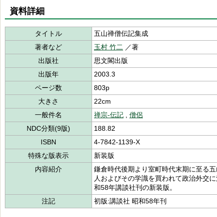
資料詳細
タイトル
五山禅僧伝記集成
著者など
玉村 竹二
／著
出版社
思文閣出版
出版年
2003.3
ページ数
803p
大きさ
22cm
一般件名
禅宗-伝記
,
僧侶
NDC分類(9版)
188.82
ISBN
4-7842-1139-X
特殊な版表示
新装版
内容紹介
鎌倉時代後期より室町時代末期に至る五
人およびその学識を買われて政治外交に
和58年講談社刊の新装版。
注記
初版:講談社 昭和58年刊