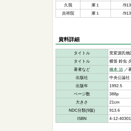
久我
庫１
/913
吉祥院
庫１
/913
資料詳細
タイトル
窯変源氏物語
タイトル
横笛 鈴虫 
著者など
橋本 治
／
出版社
中央公論社
出版年
1992.5
ページ数
388p
大きさ
21cm
NDC分類(9版)
913.6
ISBN
4-12-40301