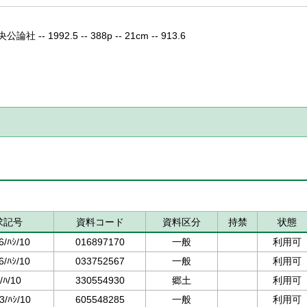
社 -- 1992.5 -- 388p -- 21cm -- 913.6
求記号
資料コード
資料区分
持禁
状態
6/ﾊｼ/10
016897170
一般
利用可
6/ﾊｼ/10
033752567
一般
利用可
/ﾊ/10
330554930
郷土
利用可
3/ﾊｼ/10
605548285
一般
利用可