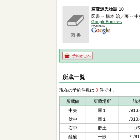
窯変源氏物語 10
図書 -- 橋本 治／著 -- 中央公論
GoogleBooksへ
予約かごへ
所蔵一覧
現在の予約件数は
0
件です。
所蔵館
所蔵場所
請
中央
庫１
/913.
伏中
庫１
/913.
右中
郷土
L/S
醍醐
一般
ｾﾞ/91