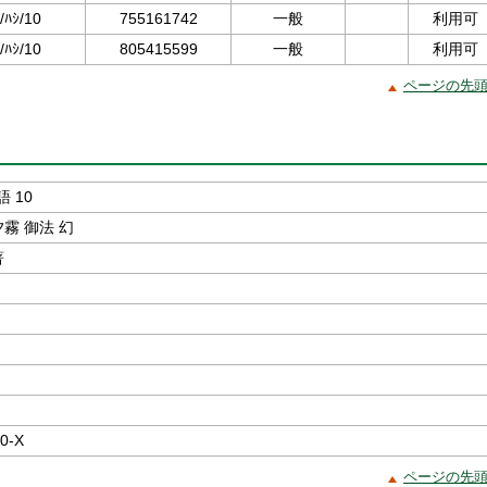
/ﾊｼ/10
755161742
一般
利用可
/ﾊｼ/10
805415599
一般
利用可
ページの先
 10
夕霧 御法 幻
著
0-X
ページの先