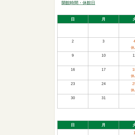
開館時間・休館日
日
月
2
3
休
9
10
1
16
17
1
休
23
24
2
休
30
31
日
月