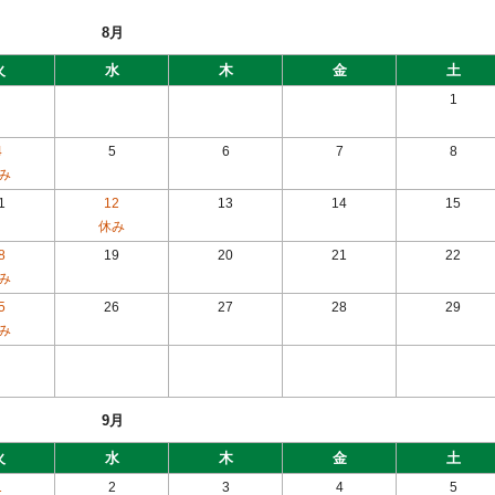
8月
火
水
木
金
土
1
4
5
6
7
8
み
1
12
13
14
15
休み
8
19
20
21
22
み
5
26
27
28
29
み
9月
火
水
木
金
土
1
2
3
4
5